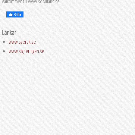
Välkommen till www.solvillans.se.
Länkar
www.sverak.se
www.signeringen.se