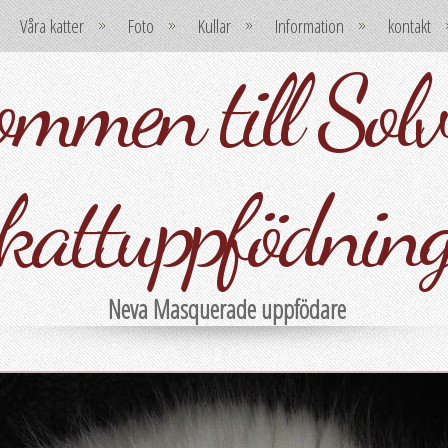
Våra katter
Foto
Kullar
Information
kontakt
mmen till Solvi
kattuppfödnin
Neva Masquerade uppfödare