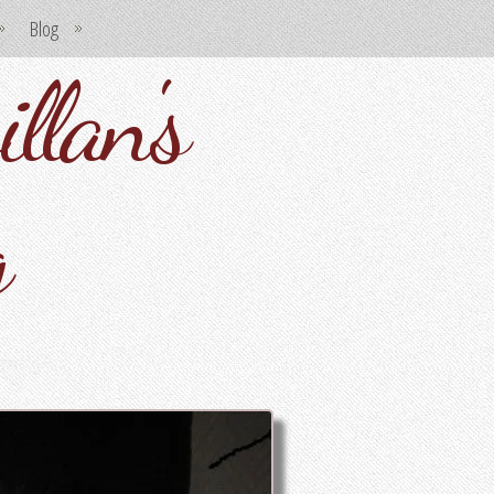
Blog
llan's
g