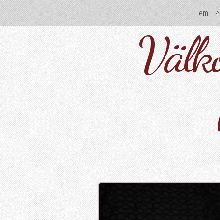
Hem
Välko