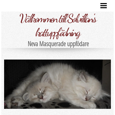
HEM
Välkommen till Solvillan's
VÅRA KATTER
FOTO
kattuppfödning
KULLAR
Neva Masquerade uppfödare
INFORMATION
KONTAKT
BLOG