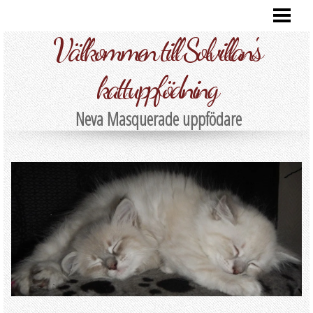
HEM
Välkommen till Solvillan's
VÅRA KATTER
FOTO
kattuppfödning
KULLAR
Neva Masquerade uppfödare
INFORMATION
KONTAKT
BLOG