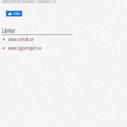
Välkommen till www.solvillans.se.
Länkar
www.sverak.se
www.signeringen.se