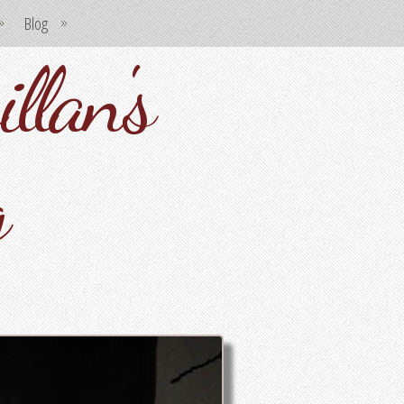
Blog
llan's
g