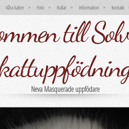
Våra katter
Foto
Kullar
Information
kontakt
mmen till Solvi
kattuppfödnin
Neva Masquerade uppfödare