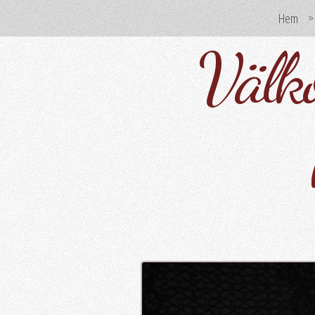
Hem
Välko