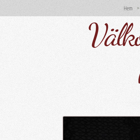
Hem
Välko