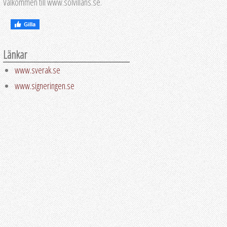
Välkommen till www.solvillans.se.
Länkar
www.sverak.se
www.signeringen.se