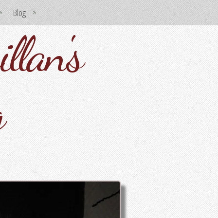
Blog
llan's
g