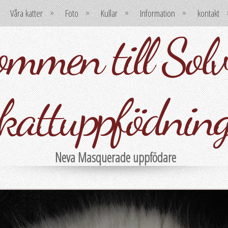
Våra katter
Foto
Kullar
Information
kontakt
mmen till Solvi
kattuppfödnin
Neva Masquerade uppfödare