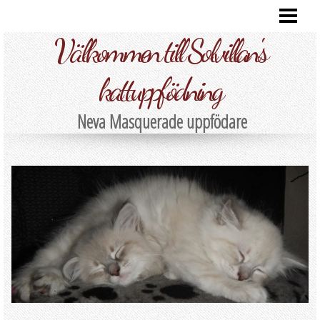
HEM
Välkommen till Solvillan's
VÅRA KATTER
FOTO
kattuppfödning
KULLAR
Neva Masquerade uppfödare
INFORMATION
KONTAKT
BLOG