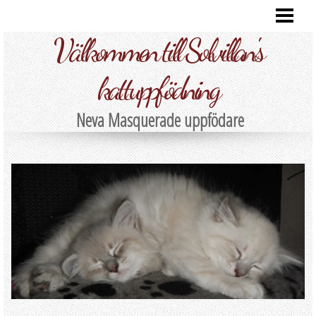
HEM
Välkommen till Solvillan's
VÅRA KATTER
FOTO
kattuppfödning
KULLAR
Neva Masquerade uppfödare
INFORMATION
KONTAKT
BLOG