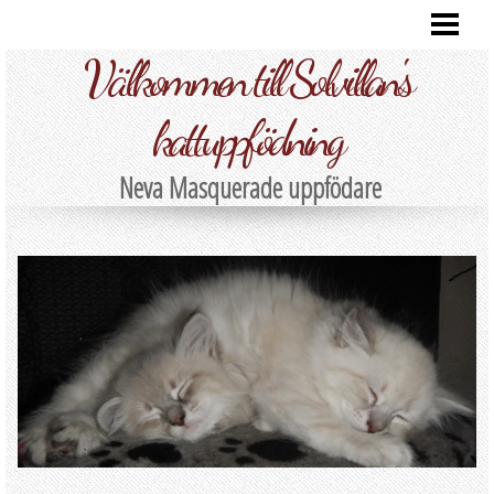
HEM
Välkommen till Solvillan's
VÅRA KATTER
FOTO
kattuppfödning
KULLAR
Neva Masquerade uppfödare
INFORMATION
KONTAKT
BLOG