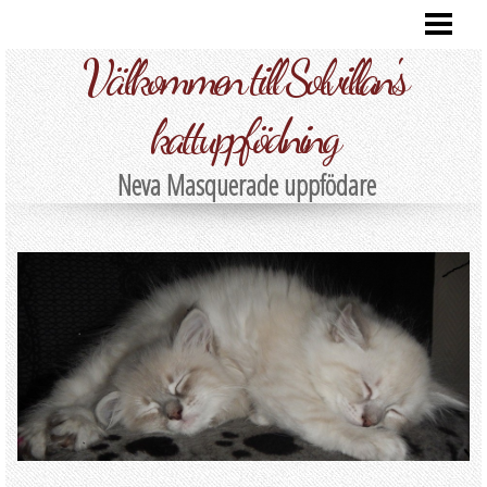
HEM
Välkommen till Solvillan's
VÅRA KATTER
FOTO
kattuppfödning
KULLAR
Neva Masquerade uppfödare
INFORMATION
KONTAKT
BLOG