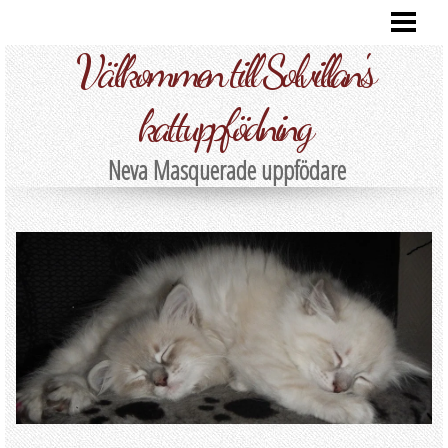
HEM
Välkommen till Solvillan's
VÅRA KATTER
FOTO
kattuppfödning
KULLAR
Neva Masquerade uppfödare
INFORMATION
KONTAKT
BLOG