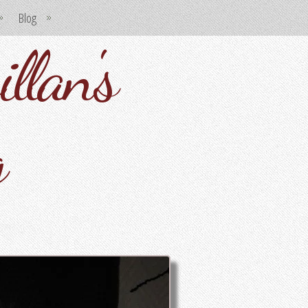
Blog
llan's
g