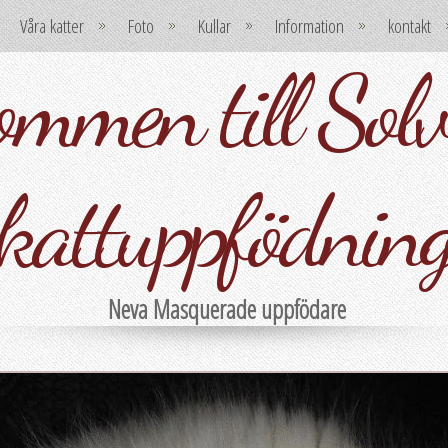
Våra katter
Foto
Kullar
Information
kontakt
mmen till Solvi
kattuppfödnin
Neva Masquerade uppfödare