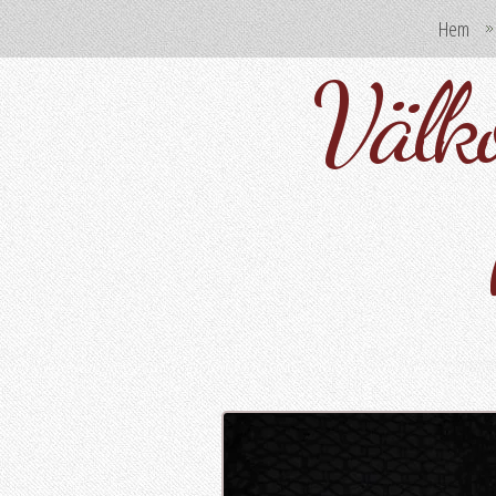
Hem
Välko