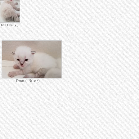
Dina ( Sally )
Dante ( Nelson)