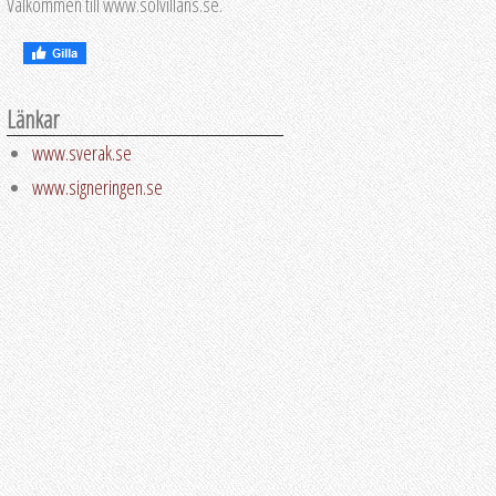
Välkommen till www.solvillans.se.
Länkar
www.sverak.se
www.signeringen.se