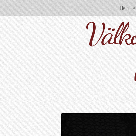
Hem
Välko