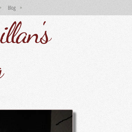
Blog
llan's
g