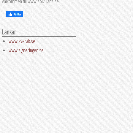
Välkommen till www.solvillans.se.
Länkar
www.sverak.se
www.signeringen.se