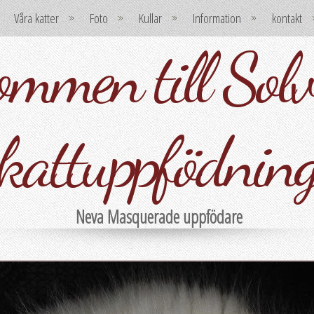
Våra katter
Foto
Kullar
Information
kontakt
mmen till Solvi
kattuppfödnin
Neva Masquerade uppfödare